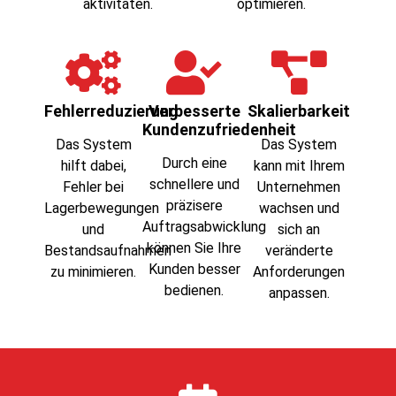
aktivitäten.
optimieren.
Fehlerreduzierung
Verbesserte
Skalierbarkeit
Kundenzufriedenheit
Das System
Das System
Durch eine
hilft dabei,
kann mit Ihrem
schnellere und
Fehler bei
Unternehmen
präzisere
Lagerbewegungen
wachsen und
Auftragsabwicklung
und
sich an
können Sie Ihre
Bestandsaufnahmen
veränderte
Kunden besser
zu minimieren.
Anforderungen
bedienen.
anpassen.