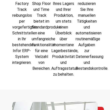
Factory
Shop Floor
Ihres Lagers
reduzieren
Track
und Time
und Ihrer
Sie Ihre
reibungslos
Track
Produktion,
manuellen
per
bietet im
um stets
Tätigkeiten
vorgefertigter
Standardprodukt
einen
und
Schnittstellen
eine
Überblick
automatisieren
in Ihr
umfangreiche
über
routinemäßige
bestehendes
Funktionalität
momentane
Aufgaben
Infor ERP-
für eine
Lagerbestände,
zur
System
Vielzahl
Produktivität
Datenerfassung
integrieren.
von
und
und
Bereichen.
Auftragsstatus
Bestandskontrolle.
zu behalten.