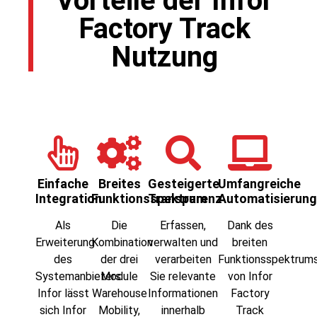
Vorteile der Infor
Factory Track
Nutzung
Einfache
Breites
Gesteigerte
Umfangreiche
Integration
Funktionsspektrum
Transparenz
Automatisierun
Als
Die
Erfassen,
Dank des
Erweiterung
Kombination
verwalten und
breiten
des
der drei
verarbeiten
Funktionsspektrum
Systemanbieters
Module
Sie relevante
von Infor
Infor lässt
Warehouse
Informationen
Factory
sich Infor
Mobility,
innerhalb
Track