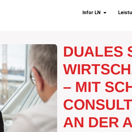
Infor LN
Leist
DUALES 
WIRTSCH
– MIT S
CONSULTI
AN DER 