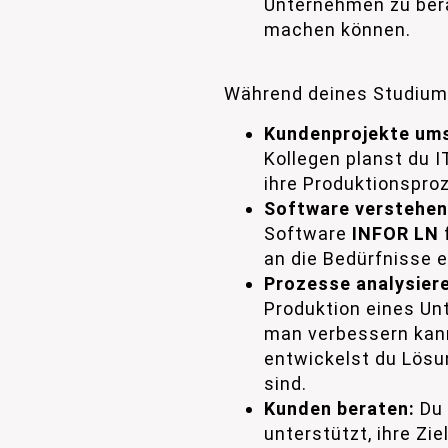
Unternehmen zu bera
machen können.
Während deines Studiums
Kundenprojekte um
Kollegen planst du 
ihre Produktionspro
Software verstehen
Software
INFOR LN
an die Bedürfnisse 
Prozesse analysier
Produktion eines Un
man verbessern ka
entwickelst du Lösu
sind.
Kunden beraten:
Du 
unterstützt, ihre Zi